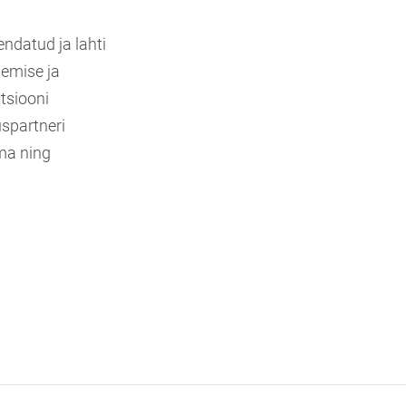
endatud ja lahti
lemise ja
tsiooni
spartneri
ama ning