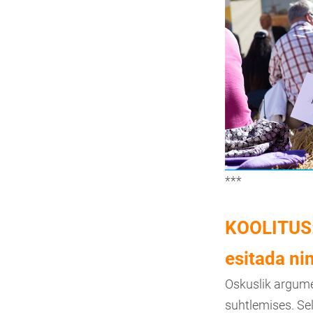
***
KOOLITUS: 
esitada ni
Oskuslik argume
suhtlemises. Se