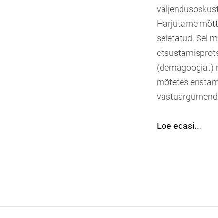
väljendusoskust
Harjutame mõttei
seletatud. Sel 
otsustamisprot
(demagoogiat) n
mõtetes eristam
vastuargumendi
Loe edasi...