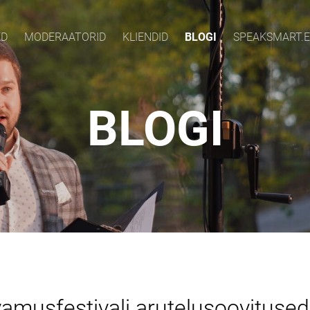
ED
MODERAATORID
KLIENDID
BLOGI
SPEAKSMART.E
BLOGI
amusfestivali arutelusoovituse