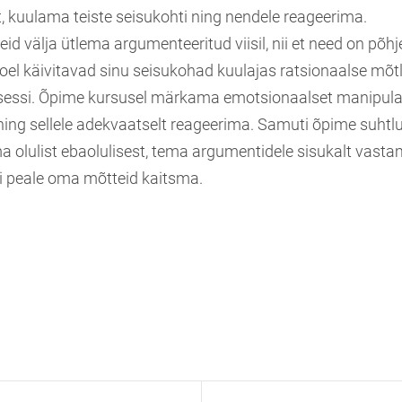
, kuulama teiste seisukohti ning nendele reageerima.
d välja ütlema argumenteeritud viisil, nii et need on põhj
moel käivitavad sinu seisukohad kuulajas ratsionaalse mõt
sessi. Õpime kursusel märkama emotsionaalset manipula
ing sellele adekvaatselt reageerima. Samuti õpime suhtlu
a olulist ebaolulisest, tema argumentidele sisukalt vast
 peale oma mõtteid kaitsma.