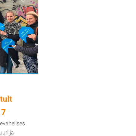
tult
17
tevahelises
uri ja