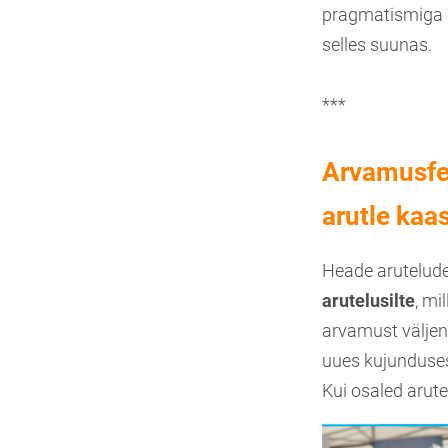
pragmatismiga 
selles suunas.
***
Arvamusfes
arutle kaa
Heade arutelude
arutelusilte
, mi
arvamust väljend
uues kujunduse
Kui osaled arute