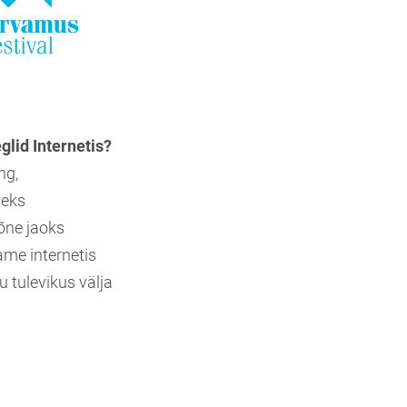
glid Internetis?
ng,
seks
õne jaoks
ame internetis
lu tulevikus välja