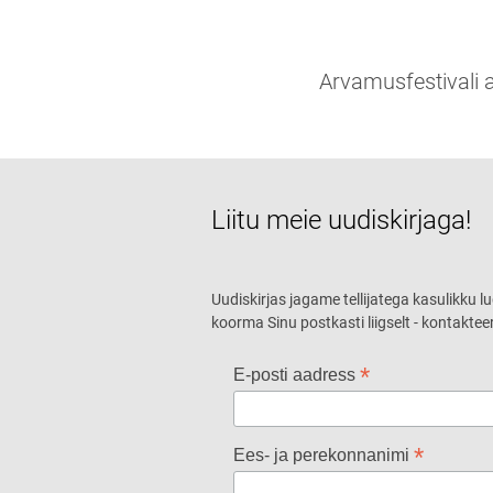
Arvamusfestivali 
Liitu meie uudiskirjaga!
Uudiskirjas jagame tellijatega kasulikku l
koorma Sinu postkasti liigselt - kontaktee
*
E-posti aadress
*
Ees- ja perekonnanimi