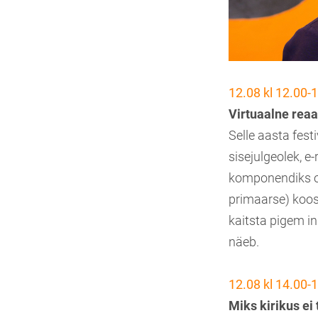
12.08 kl 12.00-
Virtuaalne reaa
Selle aasta fest
sisejulgeolek, e
komponendiks on
primaarse) koos
kaitsta pigem ind
näeb.
12.08 kl 14.00-
Miks kirikus ei 