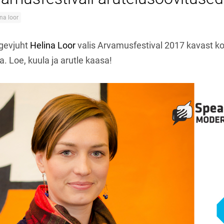
ina loor
gevjuht
Helina Loor
valis Arvamusfestival 2017 kavast ko
. Loe, kuula ja arutle kaasa!