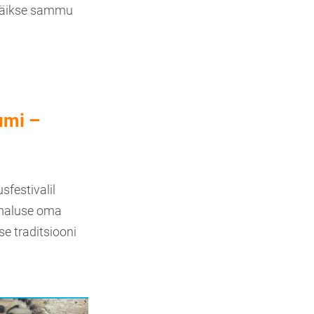
 väikse sammu
umi –
festivalil
imaluse oma
se traditsiooni