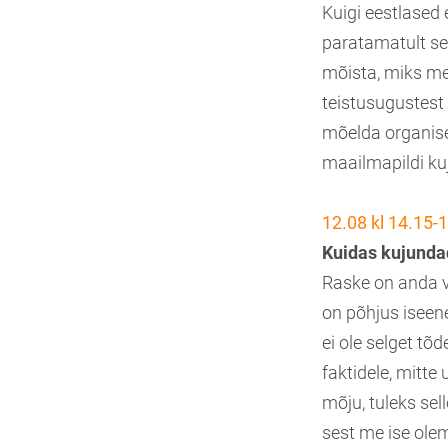
Kuigi eestlased
paratamatult se
mõista, miks me
teistusugustest
mõelda organisee
maailmapildi ku
12.08 kl 14.15-1
Kuidas kujundad
Raske on anda v
on põhjus iseene
ei ole selget tõ
faktidele, mitte 
mõju, tuleks sel
sest me ise olem