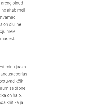
k areng olnud
ine aitab meil
istvamad
s on oluline
mõju meie
ismadest.
est minu jaoks
ajandusteoorias
 toetuvad kõik
seerumise täpne
tika on halb,
a kriitika ja