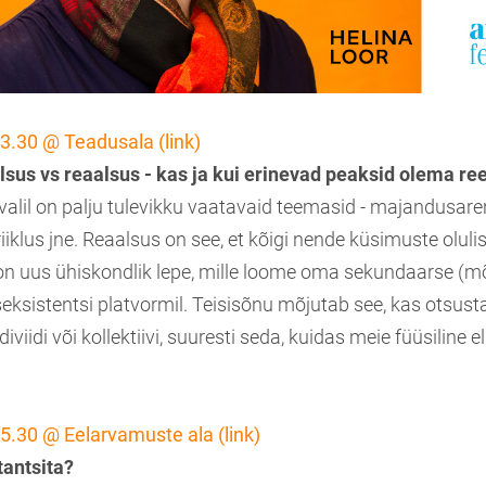
13.30 @ Teadusala (link)
lsus vs reaalsus - kas ja kui erinevad peaksid olema ree
ivalil on palju tulevikku vaatavaid teemasid - majandusare
-riiklus jne. Reaalsus on see, et kõigi nende küsimuste oluli
 uus ühiskondlik lepe, mille loome oma sekundaarse (m
eksistentsi platvormil. Teisisõnu mõjutab see, kas otsust
iviidi või kollektiivi, suuresti seda, kuidas meie füüsiline e
15.30 @ Eelarvamuste ala (link)
tantsita?