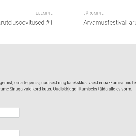
EELMINE
JÄRGMINE
arutelusoovitused #1
Arvamusfestivali ar
ugemist, oma tegemisi, uudiseid ning ka eksklusiivseid eripakkumisi, mis te
rume Sinuga vaid kord kuus. Uudiskirjaga liitumiseks täida allolev vorm.