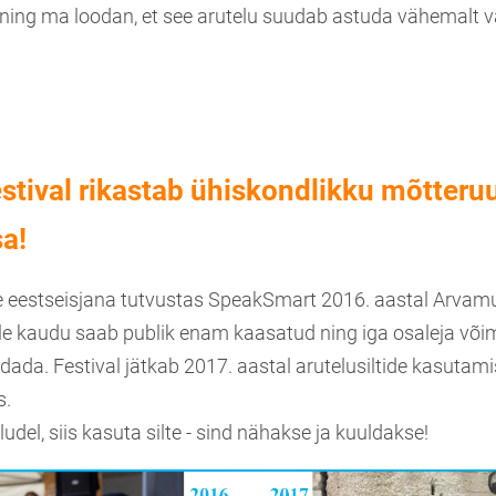
ning ma loodan, et see arutelu suudab astuda vähemalt
tival rikastab ühiskondlikku mõtteru
sa!
 eestseisjana tutvustas SpeakSmart 2016. aastal Arvamus
lle kaudu saab publik enam kaasatud ning iga osaleja võ
ada. Festival jätkab 2017. aastal arutelusiltide kasutami
s.
ludel, siis kasuta silte - sind nähakse ja kuuldakse!