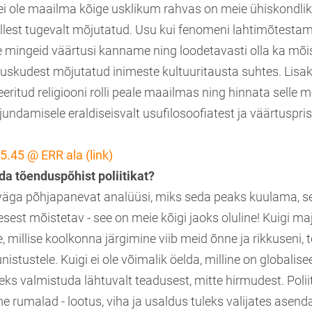
 ei ole maailma kõige usklikum rahvas on meie ühiskondli
llest tugevalt mõjutatud. Usu kui fenomeni lahtimõtestam
 mingeid väärtusi kanname ning loodetavasti olla ka mõ
 uskudest mõjutatud inimeste kultuuritausta suhtes. Lisak
ritud religiooni rolli peale maailmas ning hinnata selle 
jundamisele eraldiseisvalt usufilosoofiatest ja väärtuspr
5.45 @ ERR ala (link)
a tõenduspõhist poliitikat?
äga põhjapanevat analüüsi, miks seda peaks kuulama, s
sest mõistetav - see on meie kõigi jaoks oluline! Kuigi m
de, millise koolkonna järgimine viib meid õnne ja rikkuseni,
unistustele. Kuigi ei ole võimalik öelda, milline on globali
leks valmistuda lähtuvalt teadusest, mitte hirmudest. Polii
e rumalad - lootus, viha ja usaldus tuleks valijates asendad