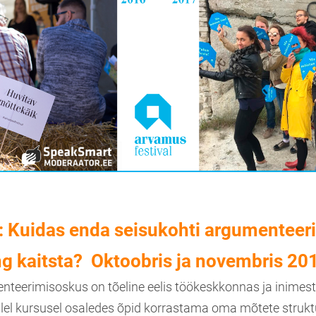
Kuidas enda seisukohti argumenteeri
ng kaitsta? Oktoobris ja novembris 20
nteerimisoskus on tõeline eelis töökeskkonnas ja inimes
llel kursusel osaledes õpid korrastama oma mõtete struktu