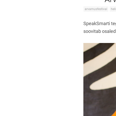
arvamusfestival
hel
SpeakSmarti te
soovitab osaleda