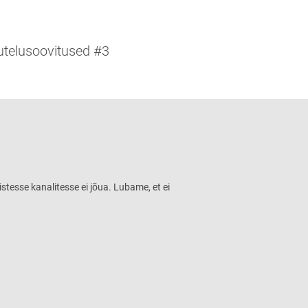
utelusoovitused #3
istesse kanalitesse ei jõua. Lubame, et ei