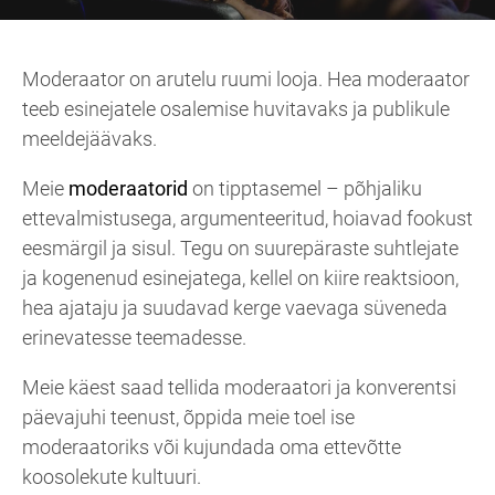
Moderaator on arutelu ruumi looja. Hea moderaator
teeb esinejatele osalemise huvitavaks ja publikule
meeldejäävaks.
Meie
moderaatorid
on tipptasemel – põhjaliku
ettevalmistusega, argumenteeritud, hoiavad fookust
eesmärgil ja sisul. Tegu on suurepäraste suhtlejate
ja kogenenud esinejatega, kellel on kiire reaktsioon,
hea ajataju ja suudavad kerge vaevaga süveneda
erinevatesse teemadesse.
Meie käest saad tellida moderaatori ja konverentsi
päevajuhi teenust, õppida meie toel ise
moderaatoriks või kujundada oma ettevõtte
koosolekute kultuuri.