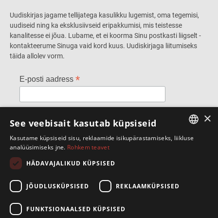
Uudiskirjas jagame tellijatega kasulikku lugemist, oma tegemisi,
uudiseid ning ka eksklusiivseid eripakkumisi, mis teistesse
kanalitesse ei jõua. Lubame, et ei koorma Sinu postkasti liigselt -
kontakteerume Sinuga vaid kord kuus. Uudiskirjaga liitumiseks
täida allolev vorm.
*
E-posti aadress
*
×
Ees- ja perekonnanimi
See veebisait kasutab küpsiseid
Kasutame küpsiseid sisu, reklaamide isikupärastamiseks, liikluse
ESTONIAN
analüüsimiseks jne.
Rohkem teavet
ENGLISH
HÄDAVAJALIKUD KÜPSISED
SpeakSmart OÜ
JÕUDLUSKÜPSISED
REKLAAMKÜPSISED
Telliskivi 60/A3, 10412 Tallinn
+372 5388 4854
info@speaksmart.ee
FUNKTSIONAALSED KÜPSISED