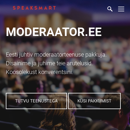
MODERAATOR.EE
Eesti juhtiv moderaatorteenuse pakkuja.
Disainime ja juhime teie arutelusid.
Koosolekust konverentsini.
TUTVU TEENUSTEGA
KÜSI PAKKUMIST