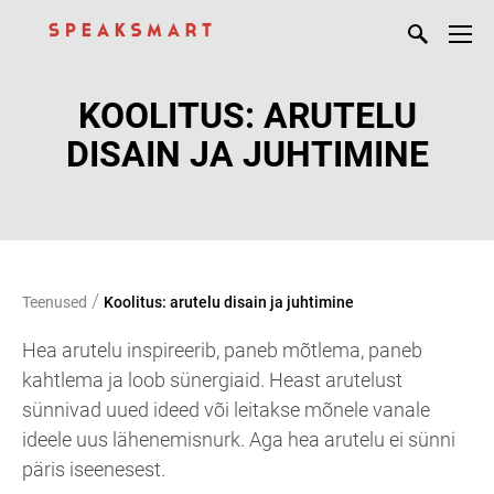
KOOLITUS: ARUTELU
DISAIN JA JUHTIMINE
/
Teenused
Koolitus: arutelu disain ja juhtimine
Hea arutelu inspireerib, paneb mõtlema, paneb
kahtlema ja loob sünergiaid. Heast arutelust
sünnivad uued ideed või leitakse mõnele vanale
ideele uus lähenemisnurk. Aga hea arutelu ei sünni
päris iseenesest.