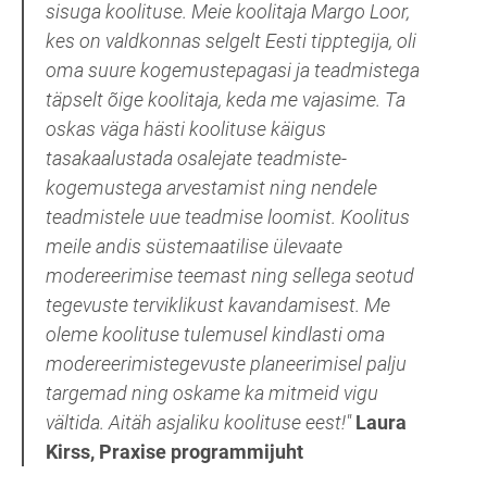
sisuga koolituse. Meie koolitaja Margo Loor,
kes on valdkonnas selgelt Eesti tipptegija, oli
oma suure kogemustepagasi ja teadmistega
täpselt õige koolitaja, keda me vajasime. Ta
oskas väga hästi koolituse käigus
tasakaalustada osalejate teadmiste-
kogemustega arvestamist ning nendele
teadmistele uue teadmise loomist. Koolitus
meile andis süstemaatilise ülevaate
modereerimise teemast ning sellega seotud
tegevuste terviklikust kavandamisest. Me
oleme koolituse tulemusel kindlasti oma
modereerimistegevuste planeerimisel palju
targemad ning oskame ka mitmeid vigu
vältida. Aitäh asjaliku koolituse eest!"
Laura
Kirss, Praxise programmijuht