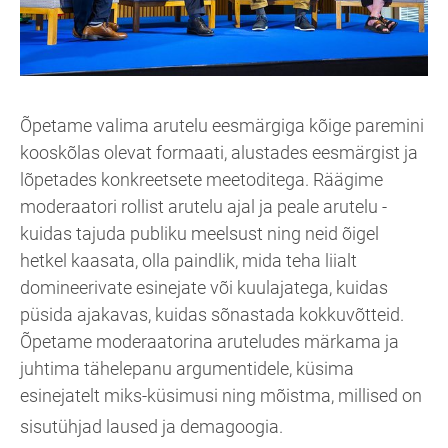
Õpetame valima arutelu eesmärgiga kõige paremini
kooskõlas olevat formaati, alustades eesmärgist ja
lõpetades konkreetsete meetoditega. Räägime
moderaatori rollist arutelu ajal ja peale arutelu -
kuidas tajuda publiku meelsust ning neid õigel
hetkel kaasata, olla paindlik, mida teha liialt
domineerivate esinejate või kuulajatega, kuidas
püsida ajakavas, kuidas sõnastada kokkuvõtteid.
Õpetame moderaatorina aruteludes märkama ja
juhtima tähelepanu argumentidele, küsima
esinejatelt miks-küsimusi ning mõistma, millised on
sisutühjad laused ja demagoogia.