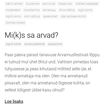
kätliin lember
kuulamine
lauri kriisa
margo loor
marleen pedjasaar
moderaator
otsustamine
rahvakogu
show-väitlus
sigid solnik
sigrid solnik
siim vahtrus
speaksmart
sten andreas ehrlich
toomas roolaid
Mi(k)s sa arvad?
sigrid solnik
arvamusfestival
kaasamine
Paar päeva pärast tänavuse Arvamusfestivali lõppu
ei tulnud mul ühel õhtul und. Vahtisin pimedas toas
tühjusesse ja peas kihutasid mõtted selle üle, et
milline annetaja ma olen. Olen ma annetanud
piisavalt, olen ma annetanud õigesse kohta, on
sellest kõigest üldse kasu olnud?
Loe lisaks