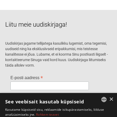
Liitu meie uudiskirjaga!
Uudiskirjas jagame tellijatega kasulikku lugemist, oma tegemisi,
uudiseid ning ka eksklusiivseid eripakkumisi, mis teistesse
kanalitesse ei jõua. Lubame, et ei koorma Sinu postkasti liigselt -
kontakteerume Sinuga vaid kord kuus. Uudiskirjaga liitumiseks
täida allolev vorm.
*
E-posti aadress
*
×
Ees- ja perekonnanimi
See veebisait kasutab küpsiseid
Kasutame küpsiseid sisu, reklaamide isikupärastamiseks, liikluse
ESTONIAN
analüüsimiseks jne.
Rohkem teavet