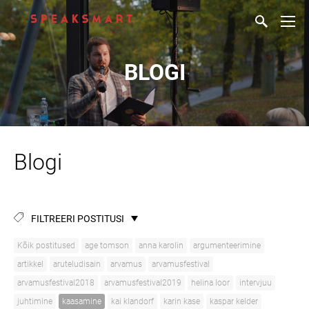
BLOGI
Blogi
FILTREERI POSTITUSI
Kõik postitused
age tomson
anna karolin
argumenteerimine
artikkel
aruteludisain
arvamus
arvamusfestival
arvamusfestival2018
arvamusfestival2019
helina loor
intervjuu
juhtimine
kaasamine
kai klandorf
karin kase
kaspar kelder