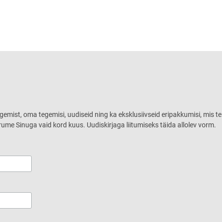
ugemist, oma tegemisi, uudiseid ning ka eksklusiivseid eripakkumisi, mis te
rume Sinuga vaid kord kuus. Uudiskirjaga liitumiseks täida allolev vorm.