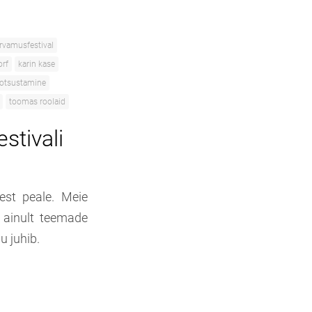
rvamusfestival
orf
karin kase
otsustamine
toomas roolaid
stivali
est peale. Meie
u ainult teemade
u juhib.