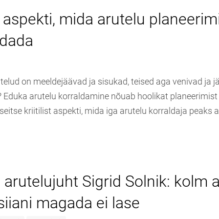
ist aspekti, mida arutelu planeerim
idada
elud on meeldejäävad ja sisukad, teised aga venivad ja 
 Eduka arutelu korraldamine nõuab hoolikat planeerimist 
 seitse kriitilist aspekti, mida iga arutelu korraldaja peaks
rutelujuht Sigrid Solnik: kolm a
siiani magada ei lase