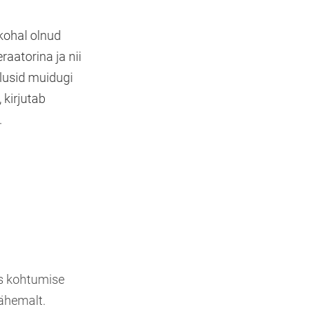
kohal olnud
aatorina ja nii
lusid muidugi
 kirjutab
.
is kohtumise
lähemalt.