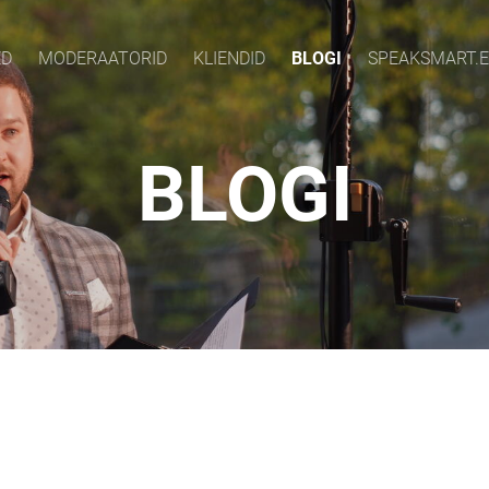
ED
MODERAATORID
KLIENDID
BLOGI
SPEAKSMART.E
BLOGI