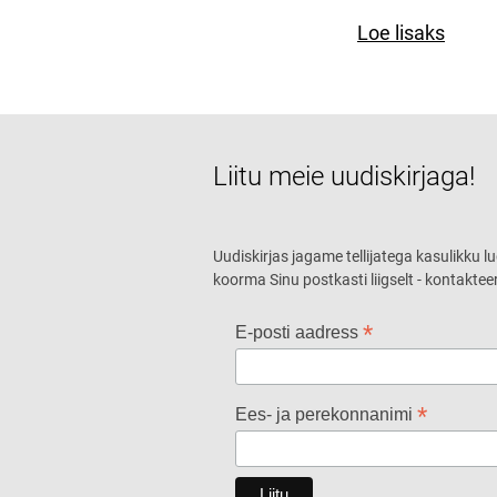
Loe lisaks
Liitu meie uudiskirjaga!
Uudiskirjas jagame tellijatega kasulikku l
koorma Sinu postkasti liigselt - kontaktee
*
E-posti aadress
*
Ees- ja perekonnanimi