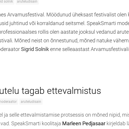
id solnik
aruteludisain
es Arvamusfestival. Möödunud üheksast festivalist olen 
usid juhtinud või korraldanud seitsmel. SpeakSmarti moder
ofessionaalses rollis olen aastate jooksul vedanud arute
estivali. Mõned neist on õnnestunud, mõned natuke vähem,
deraator
Sigrid Solnik
enne selleaastast Arvamusfestivali
utelu tagab ettevalmistus
moderaator
aruteludisain
el ja selle ettevalmistamise protsessis on mõned nipid, m
avad. SpeakSmarti koolitaja
Marleen Pedjasaar
kirjeldab 