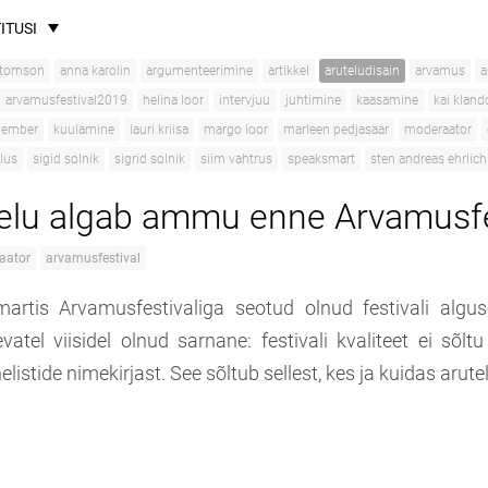
ITUSI
 tomson
anna karolin
argumenteerimine
artikkel
aruteludisain
arvamus
a
arvamusfestival2019
helina loor
intervjuu
juhtimine
kaasamine
kai kland
 lember
kuulamine
lauri kriisa
margo loor
marleen pedjasaar
moderaator
lus
sigid solnik
sigrid solnik
siim vahtrus
speaksmart
sten andreas ehrlich
elu algab ammu enne Arvamusfe
aator
arvamusfestival
rtis Arvamusfestivaliga seotud olnud festivali algus
vatel viisidel olnud sarnane: festivali kvaliteet ei sõlt
listide nimekirjast. See sõltub sellest, kes ja kuidas arutel