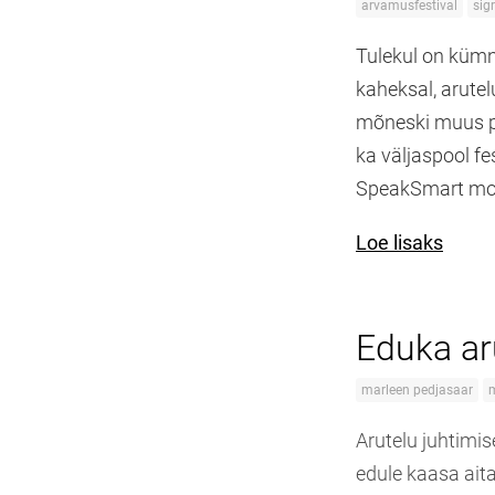
arvamusfestival
sigr
Tulekul on kümn
kaheksal, arutel
mõneski muus pr
ka väljaspool f
SpeakSmart mo
Loe lisaks
Eduka ar
marleen pedjasaar
Arutelu juhtimis
edule kaasa ait