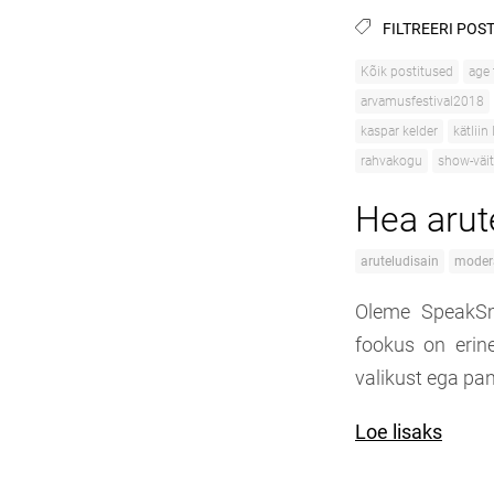
FILTREERI POST
Kõik postitused
age
arvamusfestival2018
kaspar kelder
kätliin
rahvakogu
show-väit
Hea arut
aruteludisain
moder
Oleme SpeakSma
fookus on erine
valikust ega pane
Loe lisaks