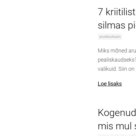
7 kriitil
silmas p
aruteludisain
Miks mõned arut
pealiskaudseks?
valikuid. Siin on
Loe lisaks
Kogenud a
mis mul 