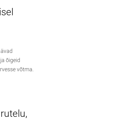
isel
jäävad
ja õigeid
 arvesse võtma.
rutelu,