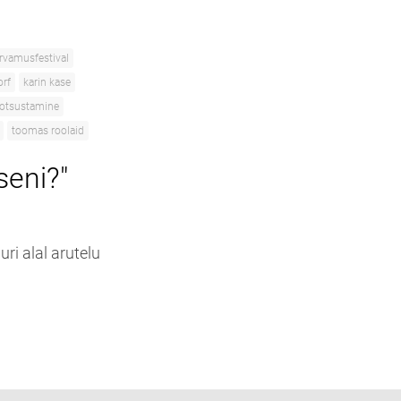
rvamusfestival
orf
karin kase
otsustamine
toomas roolaid
seni?"
ri alal arutelu