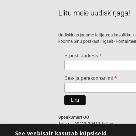
Liitu meie uudiskirjaga!
Uudiskirjas jagame tellijatega kasulikku l
koorma Sinu postkasti liigselt - kontaktee
*
E-posti aadress
*
Ees- ja perekonnanimi
SpeakSmart OÜ
Telliskivi 60/A3, 10412 Tallinn
+372 5388 4854
See veebisait kasutab küpsiseid