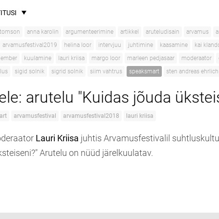
ITUSI
 tomson
anna karolin
argumenteerimine
artikkel
aruteludisain
arvamus
a
arvamusfestival2019
helina loor
intervjuu
juhtimine
kaasamine
kai kland
 lember
kuulamine
lauri kriisa
margo loor
marleen pedjasaar
moderaator
lus
sigid solnik
sigrid solnik
siim vahtrus
speaksmart
sten andreas ehrlich
ele: arutelu "Kuidas jõuda ükstei
art
arvamusfestival
arvamusfestival2018
lauri kriisa
deraator
Lauri Kriisa
juhtis Arvamusfestivalil suhtluskultuu
steiseni?" Arutelu on nüüd järelkuulatav.