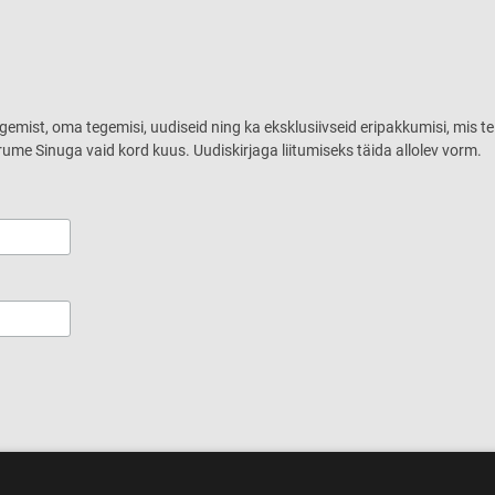
ugemist, oma tegemisi, uudiseid ning ka eksklusiivseid eripakkumisi, mis te
rume Sinuga vaid kord kuus. Uudiskirjaga liitumiseks täida allolev vorm.