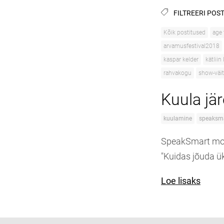
FILTREERI POST
Kõik postitused
age
arvamusfestival2018
kaspar kelder
kätliin
rahvakogu
show-väit
Kuula jär
kuulamine
speaksm
SpeakSmart mo
"Kuidas jõuda ük
Loe lisaks